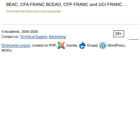
BEAC, CFA FRANC BCEAO, CFP FRANC and UCI FRANC …
International financial encyclopaedia
© Academic, 2000-2026
18+
Contact us:
Technical Support
,
Advertising
Dictionaries export
, created on PHP,
Joomla,
Drupal,
WordPress,
MODx.