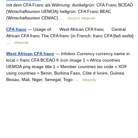
mit dem CFA Franc als Währung: dunkelgrün: CFA Franc BCEAO
(Wirtschaftsunion UEMOA) hellgrün: CFA Franc BEAC
(Wirtschaftsunion CEMAC) …
Deutsch Wikipedia
CFA franc
— Usage of: West African CFA franc Central
African CFA franc The CFA franc (in French: franc CFA [fʁɑ̃ seɛfɑ]
…
Wikipedia
West African CFA franc
— Infobox Currency currency name in
local = franc CFA BCEAO fr icon image 1 = Africa countries
UEMOA.png image title 1 = Member countries iso code = XOF
using countries = Benin, Burkina Faso, Côte d Ivoire, Guinea
Bissau, Mali, Niger, Senegal, Togo …
Wikipedia