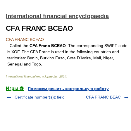
International financial encyclopaedia
CFA FRANC BCEAO
CFA FRANC BCEAO
Called the
CFA Franc BCEAO
. The corresponding SWIFT code
is XOF. The CFA Franc is used in the following countries and
territories: Benin, Burkino Faso, Cote D'Ivoire, Mali, Niger,
Senegal and Togo.
International financial encyclopaedia
.
2014
.
Игры ⚽
Поможем решить контрольную работу
Certificate number(s)z field
CFA FRANC BEAC